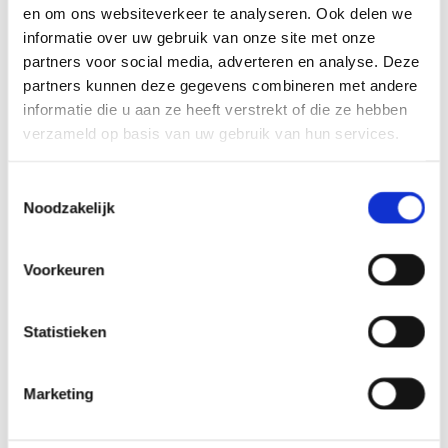
en om ons websiteverkeer te analyseren. Ook delen we
informatie over uw gebruik van onze site met onze
partners voor social media, adverteren en analyse. Deze
partners kunnen deze gegevens combineren met andere
16/06/2020
informatie die u aan ze heeft verstrekt of die ze hebben
Toegangscontrole Paxton
verzameld op basis van uw gebruik van hun services.
Toestemmingsselectie
Paxton PaxLock Pro is een batterijgevoed
Noodzakelijk
toegangscontrolesysteem dat voorzien is van een Paxton
multi-format kaartlezer. Dit deurbeslag kan zowel offline
gebruikt worden (met een Compact kaart- of tag ), als
Voorkeuren
draadloos online (gecombineerd met het Net 2
toegangscontrolesysteem). Paxton heeft deze en vele andere
Statistieken
stijlvolle beveiligingsoplossingen voor uw gebouw.
Marketing