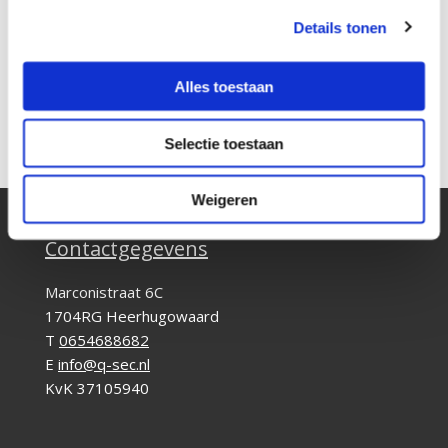
Details tonen
Alles toestaan
Selectie toestaan
Terug naar overzicht
Weigeren
Contactgegevens
Marconistraat 6C
1704RG Heerhugowaard
T
0654688682
E
info@q-sec.nl
KvK 37105940