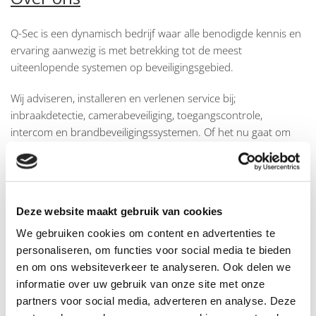
Q-Sec is een dynamisch bedrijf waar alle benodigde kennis en
ervaring aanwezig is met betrekking tot de meest
uiteenlopende systemen op beveiligingsgebied.
Wij adviseren, installeren en verlenen service bij;
inbraakdetectie, camerabeveiliging, toegangscontrole,
intercom en brandbeveiligingssystemen. Of het nu gaat om
uw woning of bedrijf, Q-Sec heeft altijd een pasklare
oplossing.
Al zo'n 20 jaar zijn wij actief in de beveiligingsbranche. Er is de
Deze website maakt gebruik van cookies
afgelopen periode veel veranderd qua techniek en
regelgeving. Q-Sec heeft zich deze periode vooral breed
We gebruiken cookies om content en advertenties te
georiënteerd. Scholing heeft onze permanente aandacht. Wij
personaliseren, om functies voor social media te bieden
zijn in het bezit van de nodige diploma's.
en om ons websiteverkeer te analyseren. Ook delen we
informatie over uw gebruik van onze site met onze
Op deze manier combineren wij ervaring met kennis van
partners voor social media, adverteren en analyse. Deze
zaken.