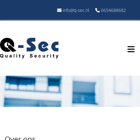
info@q-sec.nl
0654688682


Over ons