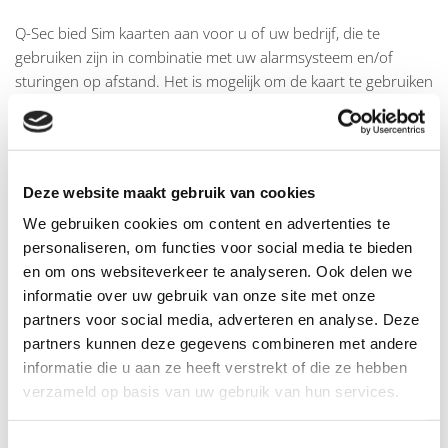
Q-Sec bied Sim kaarten aan voor u of uw bedrijf, die te
gebruiken zijn in combinatie met uw alarmsysteem en/of
sturingen op afstand. Het is mogelijk om de kaart te gebruiken
voor GPRS doeleinden zoals doormelding naar een Cloud of
meldkamer. Ook zou de kaart gebruikt kunnen worden voor
track en trace (bedrijfswagens), of in ouderen-
oproepsystemen. De sim-kaarten worden beheerd door Q-
Deze website maakt gebruik van cookies
Sec en zijn elk moment te activeren of op te zeggen. Ook de
We gebruiken cookies om content en advertenties te
vorm van het abonnement is op elk moment aan te passen
personaliseren, om functies voor social media te bieden
door middel van een telefoontje naar Q-Sec.
en om ons websiteverkeer te analyseren. Ook delen we
Q-Sec maakt gebruik van de SMC meldkamer voor het
informatie over uw gebruik van onze site met onze
ontvangen en afhandelen van alarmmeldingen.
partners voor social media, adverteren en analyse. Deze
partners kunnen deze gegevens combineren met andere
De Security Monitoring Centre B.V. Alarm Centrales zijn
informatie die u aan ze heeft verstrekt of die ze hebben
uitgerust met geavanceerde, dubbel uitgevoerde apparatuur
verzameld op basis van uw gebruik van hun services.
en voldoen aan alle huidige en toekomstige eisen van het
Ministerie van justitie, het Nationaal Centrum voor Preventie,
Toestemmingsselectie