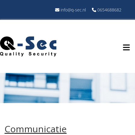
info@q-sec.nl
0654688682


Communicatie