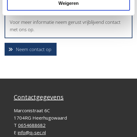
Weigeren
Geïnteresseerd?
Voor meer informatie neem gerust vrijblijvend contact
met ons op.
Neem contact op
Contactgegevens
Marconistraat 6C
1704RG Heerhugowaard
T
0654688682
E
info@q-sec.nl